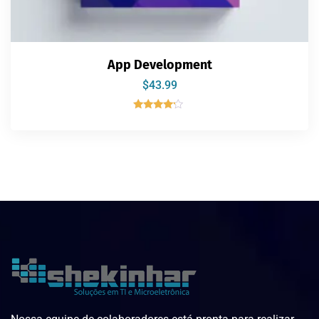
App Development
$
43.99
Avaliação
4.00
de 5