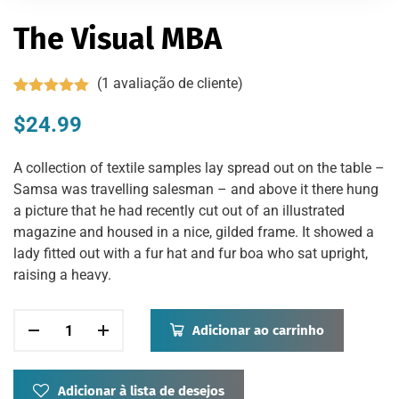
The Visual MBA
(
1
avaliação de cliente)
Avaliado
1
como
$
24.99
5.00
de 5, com
baseado
em
avaliação
A collection of textile samples lay spread out on the table –
de cliente
Samsa was travelling salesman – and above it there hung
a picture that he had recently cut out of an illustrated
magazine and housed in a nice, gilded frame. It showed a
lady fitted out with a fur hat and fur boa who sat upright,
raising a heavy.
Adicionar ao carrinho
Adicionar à lista de desejos