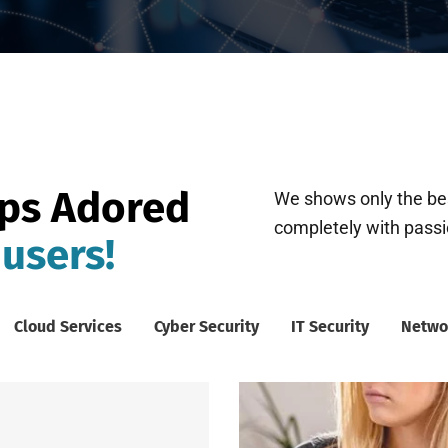
pps Adored
We shows only the bes
completely with passion
 users!
Cloud Services
Cyber Security
IT Security
Netwo