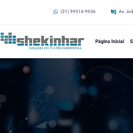
(31) 99514-9936
Av. Joã
Página Inicial
S