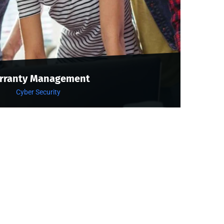
rranty Management
Cyber Security