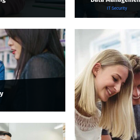
IT Security
y