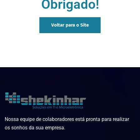
Obrigado!
Voltar para o Site
Nossa equipe de colaboradores está pronta para realizar
os sonhos da sua empresa.